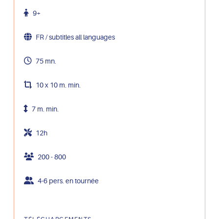
9+
FR / subtitles all languages
75 mn.
10 x 10 m. min.
7 m. min.
12h
200 - 800
4-6 pers. en tournée