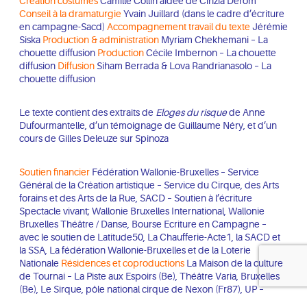
Création costumes
Camille Collin aidée de Cinzia Derom
Conseil à la dramaturgie
Yvain Juillard (dans le cadre d’écriture
en campagne-Sacd)
Accompagnement travail du texte
Jérémie
Siska
Production & administration
Myriam Chekhemani – La
chouette diffusion
Production
Cécile Imbernon – La chouette
diffusion
Diffusion
Siham Berrada & Lova Randrianasolo – La
chouette diffusion
Le texte contient des extraits de
Eloges du risque
de Anne
Dufourmantelle, d’un témoignage de Guillaume Néry, et d’un
cours de Gilles Deleuze sur Spinoza
Soutien financier
Fédération Wallonie-Bruxelles – Service
Général de la Création artistique – Service du Cirque, des Arts
forains et des Arts de la Rue, SACD – Soutien à l’écriture
Spectacle vivant; Wallonie Bruxelles International, Wallonie
Bruxelles Théâtre / Danse, Bourse Ecriture en Campagne –
avec le soutien de Latitude50, La Chaufferie-Acte1, la SACD et
la SSA, La fédération Wallonie-Bruxelles et de la Loterie
Nationale
Résidences et coproductions
La Maison de la culture
de Tournai – La Piste aux Espoirs (Be), Théâtre Varia, Bruxelles
(Be), Le Sirque, pôle national cirque de Nexon (Fr87), UP –
Circus & Performing Arts, Bruxelles (Be) Résidences Le