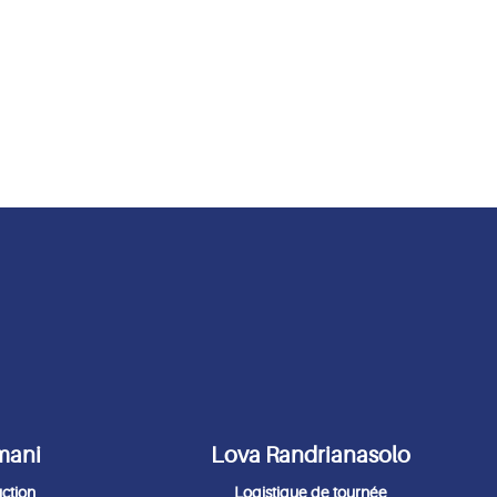
mani
Lova Randrianasolo
uction
Logistique de tournée