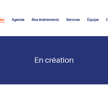
les
Agenda
Nos événements
Services
Équipe
C
En création