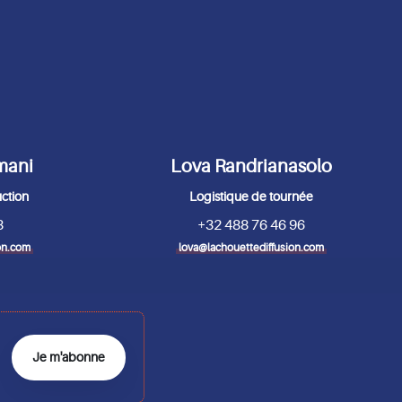
mani
Lova Randrianasolo
uction
Logistique de tournée
8
+32 488 76 46 96
on.com
lova@lachouettediffusion.com
Je m'abonne