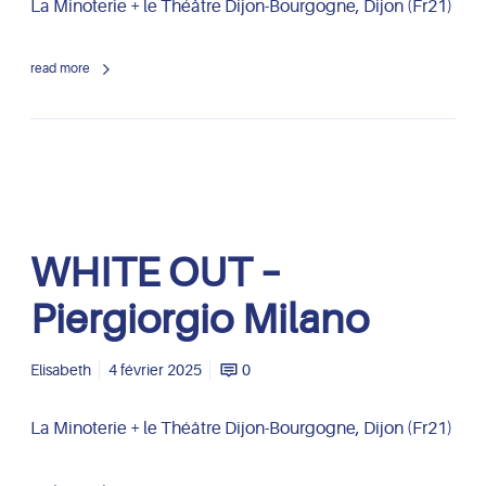
T
La Minoterie + le Théâtre Dijon-Bourgogne, Dijon (Fr21)
n
–
o
P
read more
i
e
r
g
i
o
r
W
WHITE OUT –
g
H
i
I
Piergiorgio Milano
o
T
M
E
i
O
Elisabeth
4 février 2025
0
l
U
a
T
La Minoterie + le Théâtre Dijon-Bourgogne, Dijon (Fr21)
n
–
o
P