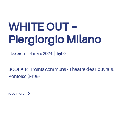
i
o
r
W
WHITE OUT –
g
H
i
I
Piergiorgio Milano
o
T
M
E
i
O
Elisabeth
4 mars 2024
0
l
U
a
T
SCOLAIRE Points communs - Théâtre des Louvrais,
n
–
Pontoise (Fr95)
o
P
i
read more
e
r
g
i
o
r