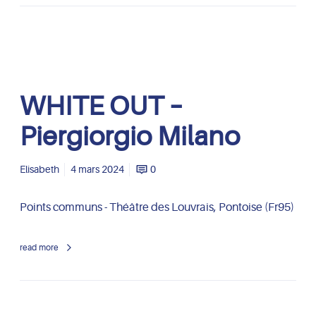
r
g
i
o
r
W
WHITE OUT –
g
H
i
I
Piergiorgio Milano
o
T
M
E
i
O
Elisabeth
4 mars 2024
0
l
U
a
T
Points communs - Théâtre des Louvrais, Pontoise (Fr95)
n
–
o
P
read more
i
e
r
g