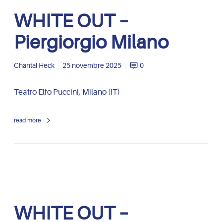
r
W
WHITE OUT –
g
H
i
I
Piergiorgio Milano
o
T
M
E
i
O
Chantal Heck
25 novembre 2025
0
l
U
a
T
Teatro Elfo Puccini, Milano (IT)
n
–
o
P
read more
i
e
r
g
i
o
r
W
WHITE OUT –
g
H
i