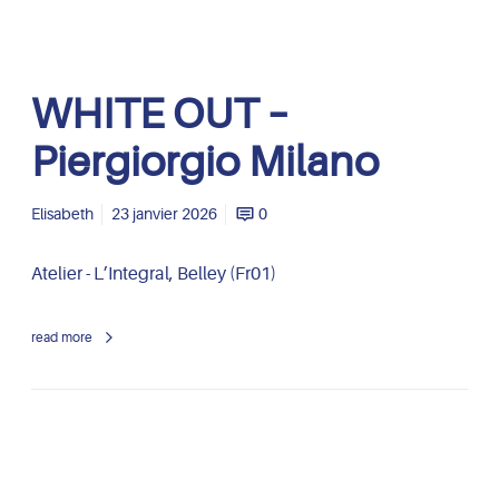
W
WHITE OUT –
H
I
Piergiorgio Milano
T
E
O
Elisabeth
23 janvier 2026
0
U
T
Atelier - L’Integral, Belley (Fr01)
–
P
read more
i
e
r
g
i
o