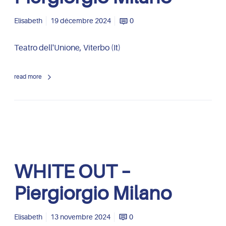
M
E
i
O
Elisabeth
19 décembre 2024
0
l
U
a
T
Teatro dell'Unione, Viterbo (It)
n
–
o
P
read more
i
e
r
g
i
o
r
W
WHITE OUT –
g
H
i
I
Piergiorgio Milano
o
T
M
E
i
O
Elisabeth
13 novembre 2024
0