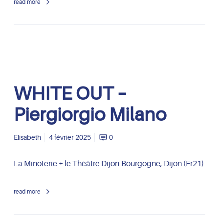
read more
i
e
r
g
i
o
r
W
WHITE OUT –
g
H
i
I
Piergiorgio Milano
o
T
M
E
i
O
Elisabeth
4 février 2025
0
l
U
a
T
La Minoterie + le Théâtre Dijon-Bourgogne, Dijon (Fr21)
n
–
o
P
read more
i
e