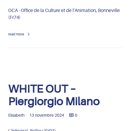
l
U
a
T
OCA - Office de la Culture et de l'Animation, Bonneville
n
–
(Fr74)
o
P
i
read more
e
r
g
i
o
r
g
W
WHITE OUT –
i
H
o
I
Piergiorgio Milano
M
T
i
E
l
O
Elisabeth
13 novembre 2024
0
a
U
n
T
L'Integral, Belley (Fr01)