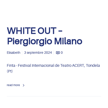
i
e
r
g
W
i
WHITE OUT –
H
o
I
r
Piergiorgio Milano
T
g
E
i
O
Elisabeth
3 septembre 2024
0
o
U
M
T
i
Finta - Festival Internacional de Teatro ACERT, Tondela
–
l
(Pt)
P
a
i
n
read more
e
o
r
g
i