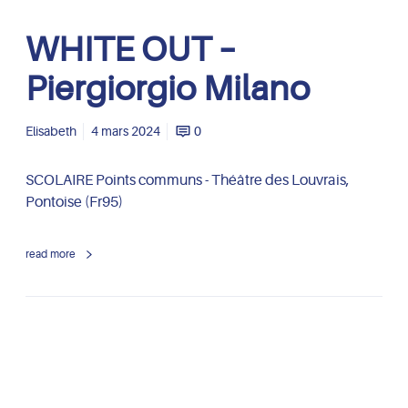
g
W
WHITE OUT –
i
H
o
I
Piergiorgio Milano
M
T
i
E
l
O
Elisabeth
4 mars 2024
0
a
U
n
T
SCOLAIRE Points communs - Théâtre des Louvrais,
o
–
Pontoise (Fr95)
P
i
read more
e
r
g
i
o
r
g
W