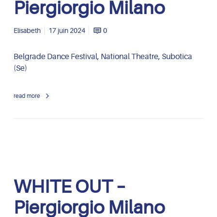
Piergiorgio Milano
o
T
M
E
i
O
Elisabeth
17 juin 2024
0
l
U
a
T
Belgrade Dance Festival, National Theatre, Subotica
n
–
(Se)
o
P
i
read more
e
r
g
i
o
r
g
W
WHITE OUT –
i
H
o
I
Piergiorgio Milano
M
T
i