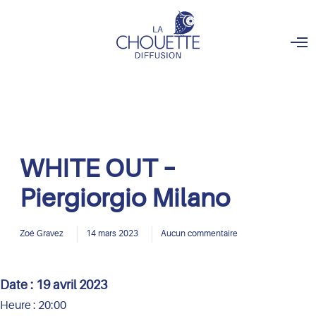
O
p
e
n
M
e
n
u
WHITE OUT –
Piergiorgio Milano
Zoé Gravez
14 mars 2023
Aucun commentaire
Date :
19 avril 2023
Heure :
20:00