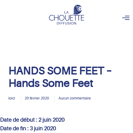
O
p
e
n
M
e
n
u
HANDS SOME FEET –
Hands Some Feet
loict
20 février 2020
Aucun commentaire
Date de début :
2 juin 2020
Date de fin :
3 juin 2020