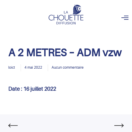
O
p
e
n
M
e
n
A 2 METRES – ADM vzw
u
loict
4 mai 2022
Aucun commentaire
Date :
16 juillet 2022