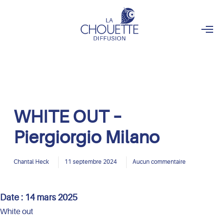
O
p
e
n
M
e
n
u
WHITE OUT –
Piergiorgio Milano
Chantal Heck
11 septembre 2024
Aucun commentaire
Date :
14 mars 2025
White out