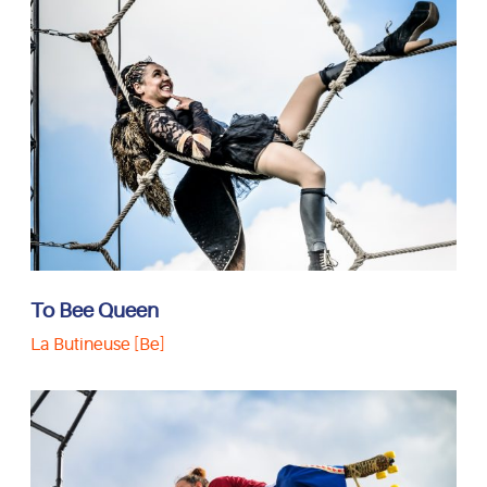
B
e
e
Q
u
e
e
n
To Bee Queen
La Butineuse [Be]
L
e
Q
u