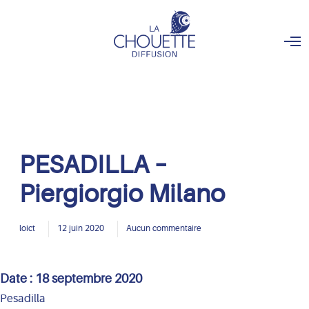
O
p
e
n
M
e
n
u
PESADILLA –
Piergiorgio Milano
loict
12 juin 2020
Aucun commentaire
Date :
18 septembre 2020
Pesadilla