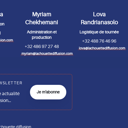
da
Myriam
Lova
Chekhemani
Randrianasolo
ion
Administration et
Logistique de tournée
1
production
sion.com
+32 488 76 46 96
+32 486 97 27 48
lova@lachouettediffusion.com
myriam@lachouettediffusion.com
WSLETTER
Je m'abonne
actualité
usion…
chouette diffusion