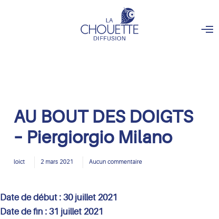
O
p
e
n
M
e
n
u
AU BOUT DES DOIGTS
– Piergiorgio Milano
loict
2 mars 2021
Aucun commentaire
Date de début :
30 juillet 2021
Date de fin :
31 juillet 2021