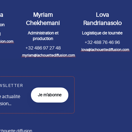
da
Myriam
Lova
Chekhemani
Randrianasolo
ion
Administration et
Logistique de tournée
1
production
sion.com
+32 488 76 46 96
+32 486 97 27 48
lova@lachouettediffusion.com
myriam@lachouettediffusion.com
WSLETTER
Je m'abonne
actualité
usion…
chouette diffusion