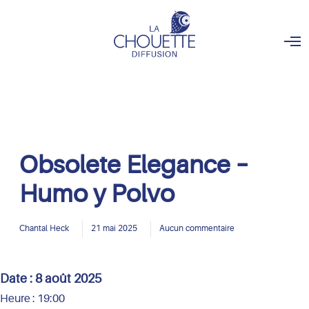
O
p
e
n
M
e
n
u
Obsolete Elegance –
Humo y Polvo
Chantal Heck
21 mai 2025
Aucun commentaire
Date :
8 août 2025
Heure :
19:00