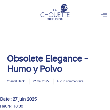
O
p
e
n
M
e
n
u
Obsolete Elegance –
Humo y Polvo
Chantal Heck
22 mai 2025
Aucun commentaire
Date :
27 juin 2025
Heure :
16:30