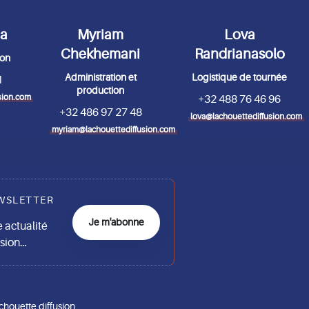
da
Myriam
Lova
Chekhemani
Randrianasolo
ion
Administration et
Logistique de tournée
1
production
sion.com
+32 488 76 46 96
+32 486 97 27 48
lova@lachouettediffusion.com
myriam@lachouettediffusion.com
WSLETTER
Je m'abonne
actualité
usion…
chouette diffusion