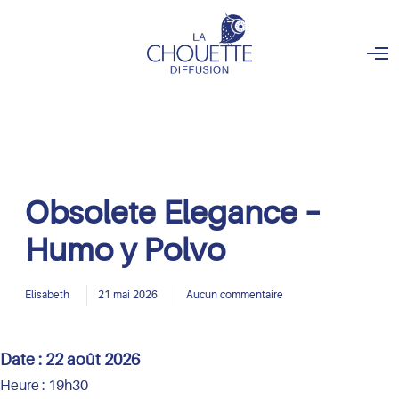
O
p
e
n
M
e
n
u
Obsolete Elegance –
Humo y Polvo
Elisabeth
21 mai 2026
Aucun commentaire
Date :
22 août 2026
Heure :
19h30