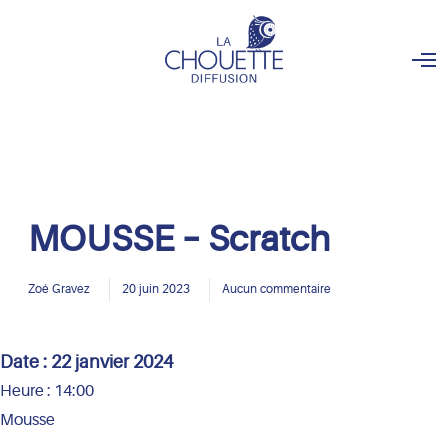
O
p
e
n
M
e
n
u
MOUSSE – Scratch
Zoé Gravez
20 juin 2023
Aucun commentaire
Date :
22 janvier 2024
Heure :
14:00
Mousse