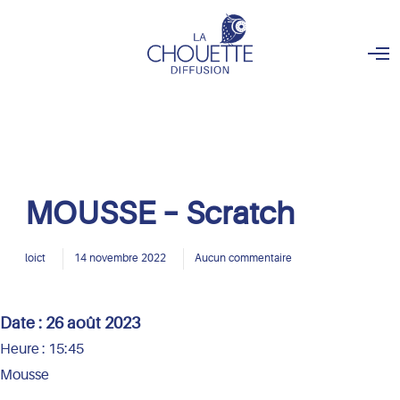
O
p
e
n
M
e
n
u
MOUSSE – Scratch
loict
14 novembre 2022
Aucun commentaire
Date :
26 août 2023
Heure :
15:45
Mousse