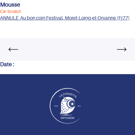
Mousse
Cie Scratch
ANNUL
É
Au bon coin Festival
, Moret-Loing-et-Orvanne
(Fr77)
Date :