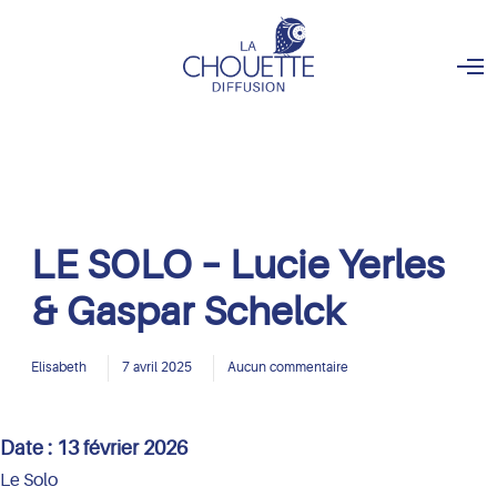
O
p
e
n
M
e
n
u
LE SOLO – Lucie Yerles
& Gaspar Schelck
Elisabeth
7 avril 2025
Aucun commentaire
Date :
13 février 2026
Le Solo