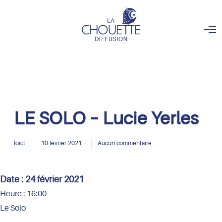
O
p
e
n
M
e
n
u
LE SOLO – Lucie Yerles
loict
10 février 2021
Aucun commentaire
Date :
24 février 2021
Heure :
16:00
Le Solo