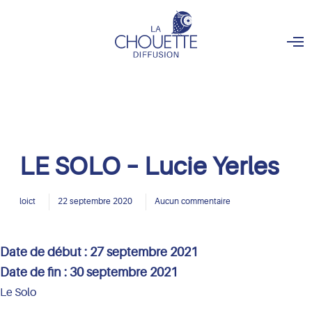
O
p
e
n
M
e
n
u
LE SOLO – Lucie Yerles
loict
22 septembre 2020
Aucun commentaire
Date de début :
27 septembre 2021
Date de fin :
30 septembre 2021
Le Solo