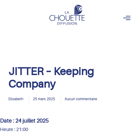
O
p
e
n
M
e
n
u
JITTER – Keeping
Company
Elisabeth
25 mars 2025
Aucun commentaire
Date :
24 juillet 2025
Heure :
21:00