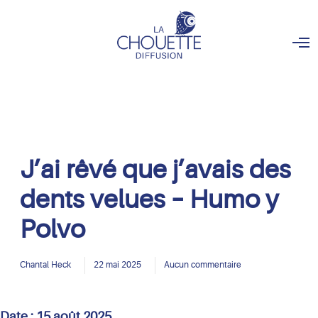
O
p
e
n
M
e
n
u
J’ai rêvé que j’avais des
dents velues – Humo y
Polvo
Chantal Heck
22 mai 2025
Aucun commentaire
Date :
15 août 2025