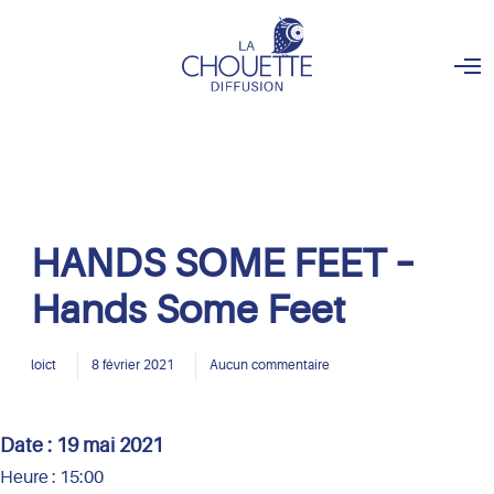
O
p
e
n
M
e
n
u
HANDS SOME FEET –
Hands Some Feet
loict
8 février 2021
Aucun commentaire
Date :
19 mai 2021
Heure :
15:00