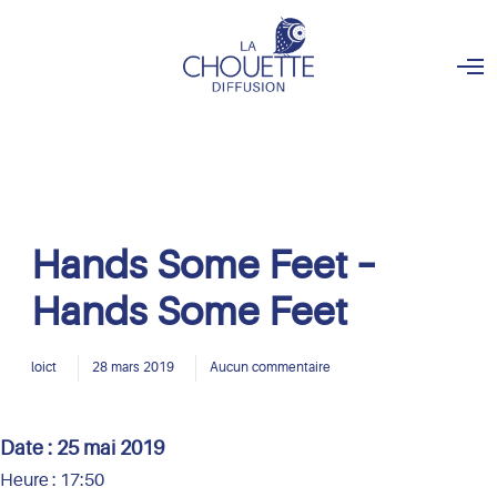
O
p
e
n
M
e
n
u
Hands Some Feet –
Hands Some Feet
loict
28 mars 2019
Aucun commentaire
Date :
25 mai 2019
Heure :
17:50