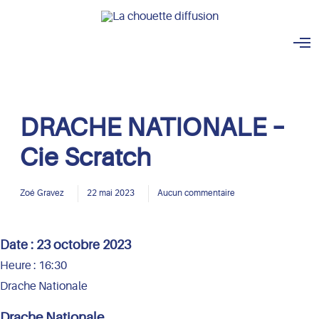
O
p
e
n
M
e
n
DRACHE NATIONALE –
u
Cie Scratch
Zoé Gravez
22 mai 2023
Aucun commentaire
Date :
23 octobre 2023
Heure :
16:30
Drache Nationale
Drache Nationale