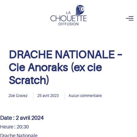
O
p
e
n
M
e
n
DRACHE NATIONALE –
u
Cie Anoraks (ex cie
Scratch)
Zoé Gravez
25 avril 2023
Aucun commentaire
Date :
2 avril 2024
Heure :
20:30
Drache Nationale