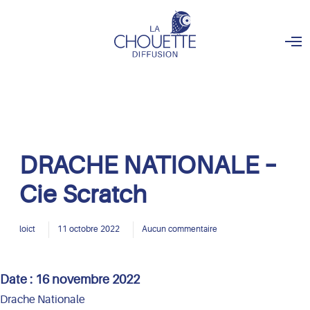
O
p
e
n
M
e
n
u
DRACHE NATIONALE –
Cie Scratch
loict
11 octobre 2022
Aucun commentaire
Date :
16 novembre 2022
Drache Nationale