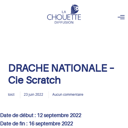
O
p
e
n
M
e
n
u
DRACHE NATIONALE –
Cie Scratch
loict
23 juin 2022
Aucun commentaire
Date de début :
12 septembre 2022
Date de fin :
16 septembre 2022