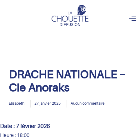
O
p
e
n
M
e
n
u
DRACHE NATIONALE –
Cie Anoraks
Elisabeth
27 janvier 2025
Aucun commentaire
Date :
7 février 2026
Heure :
18:00