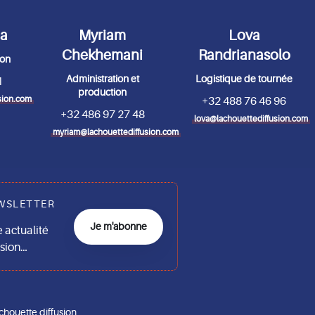
da
Myriam
Lova
Chekhemani
Randrianasolo
ion
Administration et
Logistique de tournée
1
production
sion.com
+32 488 76 46 96
+32 486 97 27 48
lova@lachouettediffusion.com
myriam@lachouettediffusion.com
WSLETTER
Je m'abonne
actualité
usion…
chouette diffusion