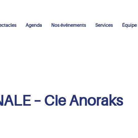
ectacles
Agenda
Nos événements
Services
Équipe
LE – Cie Anoraks