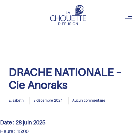
O
p
e
n
M
e
n
u
DRACHE NATIONALE –
Cie Anoraks
Elisabeth
3 décembre 2024
Aucun commentaire
Date :
28 juin 2025
Heure :
15:00