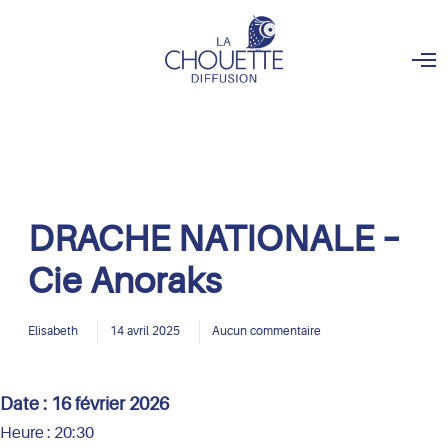
O
p
e
n
M
e
n
u
DRACHE NATIONALE –
Cie Anoraks
Elisabeth
14 avril 2025
Aucun commentaire
Date :
16 février 2026
Heure :
20:30