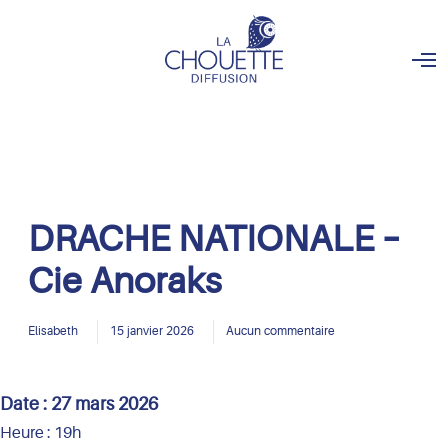
O
p
e
n
M
e
n
u
DRACHE NATIONALE –
Cie Anoraks
Elisabeth
15 janvier 2026
Aucun commentaire
Date :
27 mars 2026
Heure :
19h