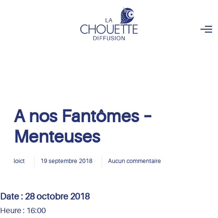
O
p
e
n
M
e
n
u
A nos Fantômes –
Menteuses
loict
19 septembre 2018
Aucun commentaire
Date :
28 octobre 2018
Heure :
16:00