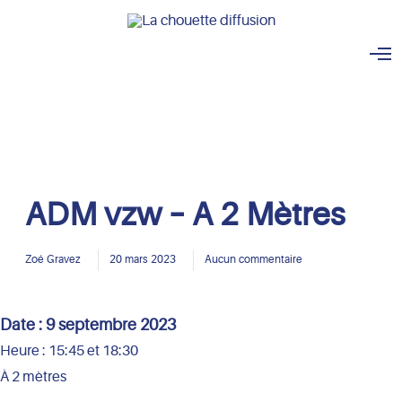
O
p
e
n
M
e
n
u
ADM vzw – A 2 Mètres
Zoé Gravez
20 mars 2023
Aucun commentaire
Date :
9 septembre 2023
Heure :
15:45 et 18:30
À 2 mètres