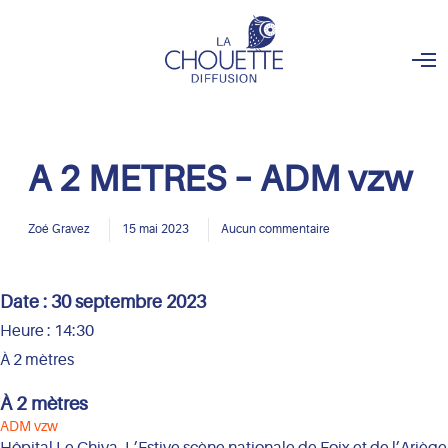
O
p
e
n
M
e
n
A 2 METRES – ADM vzw
u
Zoé Gravez
15 mai 2023
Aucun commentaire
Date :
30 septembre 2023
Heure :
14:30
À 2 mètres
À 2 mètres
ADM vzw
Hôpital Le Chiva, L’Estive scène nationale de Foix et de l’Ariège