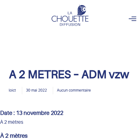
O
p
e
n
M
e
n
u
A 2 METRES – ADM vzw
loict
30 mai 2022
Aucun commentaire
Date :
13 novembre 2022
À 2 mètres
À 2 mètres