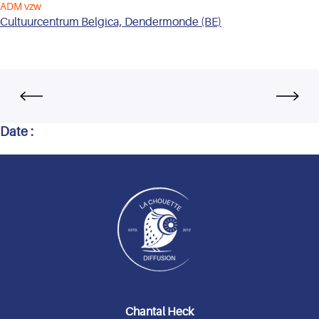
ADM vzw
Cultuurcentrum Belgica, Dendermonde (BE)
Date :
Chantal Heck