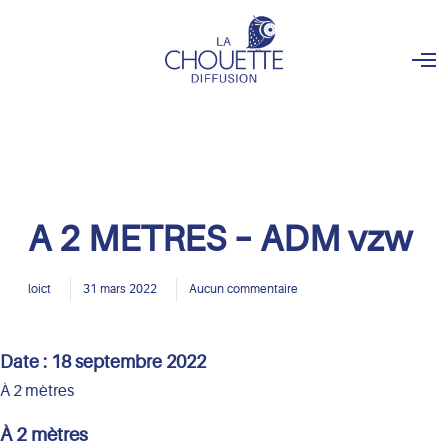
O
p
e
n
M
e
n
u
A 2 METRES – ADM vzw
loict
31 mars 2022
Aucun commentaire
Date :
18 septembre 2022
À 2 mètres
À 2 mètres