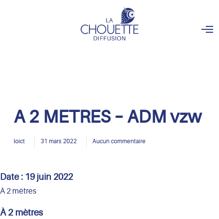
O
p
e
n
M
e
n
u
A 2 METRES – ADM vzw
loict
31 mars 2022
Aucun commentaire
Date :
19 juin 2022
À 2 mètres
À 2 mètres