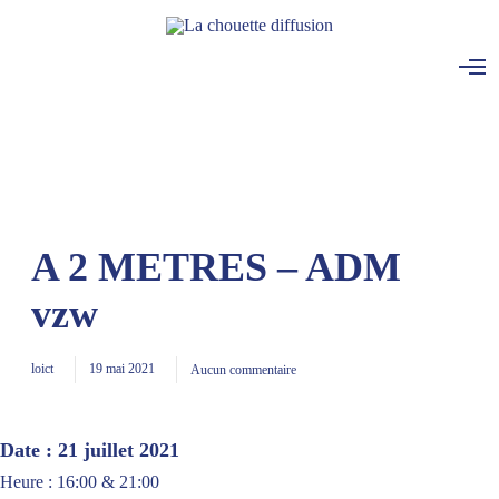
O
p
e
n
M
e
n
u
A 2 METRES – ADM
vzw
loict
19 mai 2021
Aucun commentaire
Date :
21 juillet 2021
Heure :
16:00 & 21:00