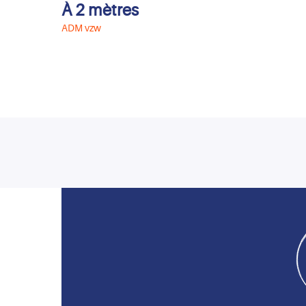
À 2 mètres
ADM vzw