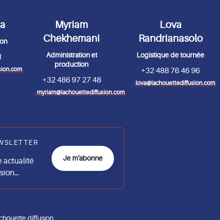
da
Myriam
Lova
Chekhemani
Randrianasolo
ion
Administration et
Logistique de tournée
1
production
sion.com
+32 488 76 46 96
+32 486 97 27 48
lova@lachouettediffusion.com
myriam@lachouettediffusion.com
WSLETTER
Je m'abonne
actualité
usion…
chouette diffusion