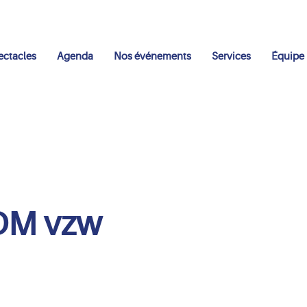
ectacles
Agenda
Nos événements
Services
Équipe
DM vzw