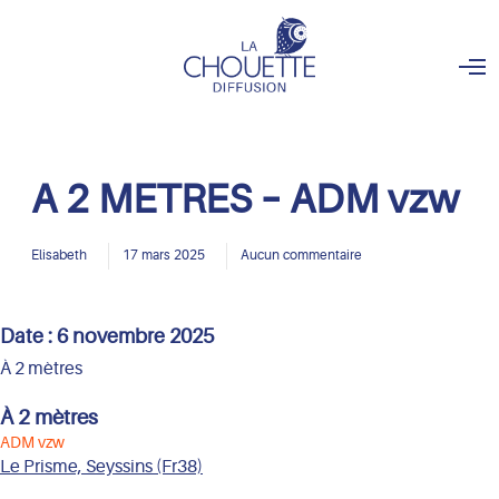
O
p
e
n
M
e
n
A 2 METRES – ADM vzw
u
Elisabeth
17 mars 2025
Aucun commentaire
Date :
6 novembre 2025
À 2 mètres
À 2 mètres
ADM vzw
Le Prisme, Seyssins (Fr38)