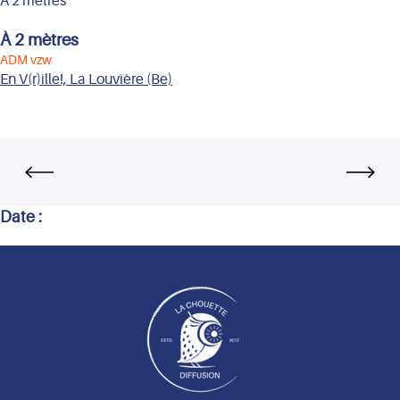
À 2 mètres
À 2 mètres
ADM vzw
En V(r)ille!, La Louvière (Be)
Date :