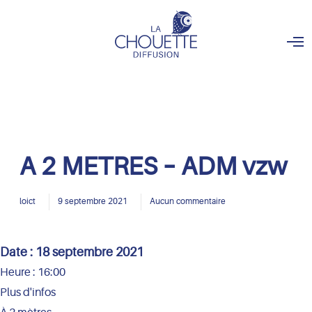
O
p
e
n
M
e
n
u
A 2 METRES – ADM vzw
loict
9 septembre 2021
Aucun commentaire
Date :
18 septembre 2021
Heure :
16:00
Plus d'infos