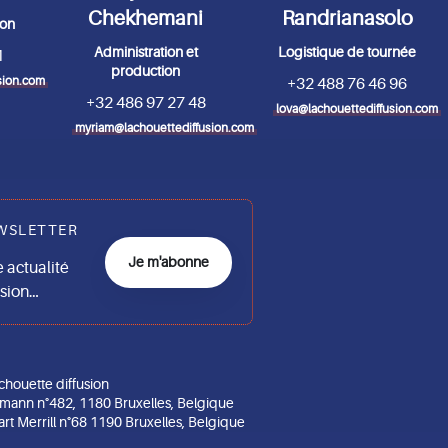
Chekhemani
Randrianasolo
ion
Administration et
Logistique de tournée
1
production
sion.com
+32 488 76 46 96
+32 486 97 27 48
lova@lachouettediffusion.com
myriam@lachouettediffusion.com
WSLETTER
Je m'abonne
actualité
usion…
chouette diffusion
mann n°482, 1180 Bruxelles, Belgique
art Merrill n°68 1190 Bruxelles, Belgique