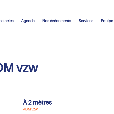
ectacles
Agenda
Nos événements
Services
Équipe
DM vzw
À 2 mètres
ADM vzw