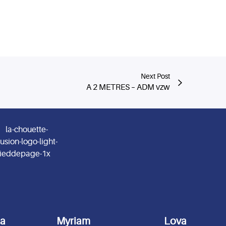
Next Post
A 2 METRES – ADM vzw
da
Myriam
Lova