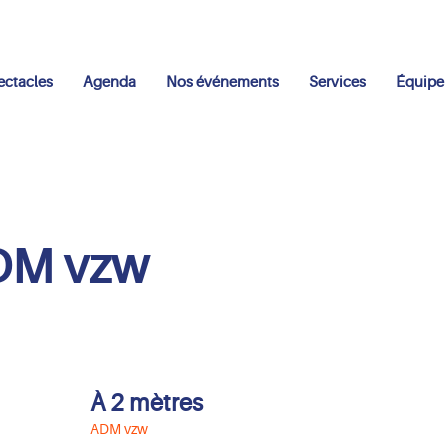
ectacles
Agenda
Nos événements
Services
Équipe
DM vzw
À 2 mètres
ADM vzw