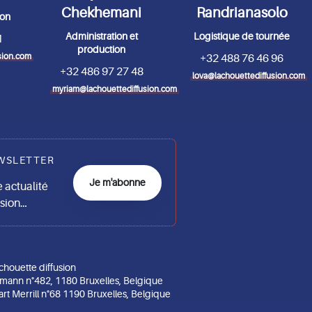
Chekhemani
Randrianasolo
ion
Administration et
Logistique de tournée
1
production
sion.com
+32 488 76 46 96
+32 486 97 27 48
lova@lachouettediffusion.com
myriam@lachouettediffusion.com
WSLETTER
Je m'abonne
actualité
usion…
chouette diffusion
mann n°482, 1180 Bruxelles, Belgique
art Merrill n°68 1190 Bruxelles, Belgique