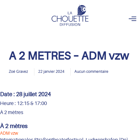
O
p
e
n
M
e
n
A 2 METRES – ADM vzw
u
Zoé Gravez
22 janvier 2024
Aucun commentaire
Date :
28 juillet 2024
Heure :
12:15 & 17:00
À 2 mètres
À 2 mètres
ADM vzw
Internationales Straßentheaterfestival, Ludwigshafen (De)