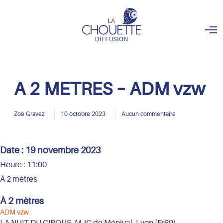
O
p
e
n
M
e
n
A 2 METRES – ADM vzw
u
Zoé Gravez
10 octobre 2023
Aucun commentaire
Date :
19 novembre 2023
Heure :
11:00
À 2 mètres
À 2 mètres
ADM vzw
LA NUIT DU CIRQUE, MJC de Ménival, Lyon (Fr69)