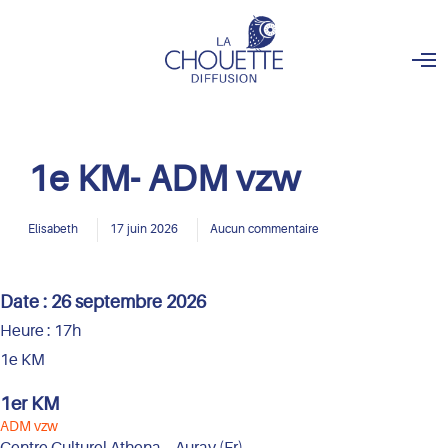
O
p
e
n
M
e
n
1e KM- ADM vzw
u
Elisabeth
17 juin 2026
Aucun commentaire
Date :
26 septembre 2026
Heure :
17h
1e KM
1er KM
ADM vzw
Centre Culturel Athena – Auray (Fr)